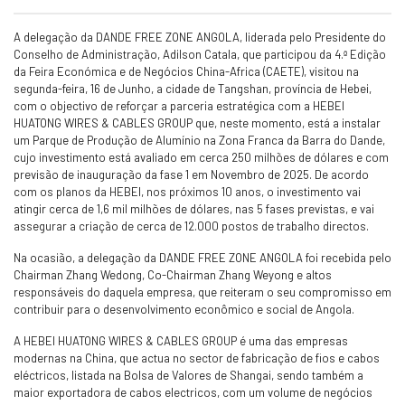
A delegação da DANDE FREE ZONE ANGOLA, liderada pelo Presidente do
Conselho de Administração, Adilson Catala, que participou da 4.ª Edição
da Feira Económica e de Negócios China-Africa (CAETE), visitou na
segunda-feira, 16 de Junho, a cidade de Tangshan, província de Hebei,
com o objectivo de reforçar a parceria estratégica com a HEBEI
HUATONG WIRES & CABLES GROUP que, neste momento, está a instalar
um Parque de Produção de Alumínio na Zona Franca da Barra do Dande,
cujo investimento está avaliado em cerca 250 milhões de dólares e com
previsão de inauguração da fase 1 em Novembro de 2025. De acordo
com os planos da HEBEI, nos próximos 10 anos, o investimento vai
atingir cerca de 1,6 mil milhões de dólares, nas 5 fases previstas, e vai
assegurar a criação de cerca de 12.000 postos de trabalho directos.
Na ocasião, a delegação da DANDE FREE ZONE ANGOLA foi recebida pelo
Chairman Zhang Wedong, Co-Chairman Zhang Weyong e altos
responsáveis do daquela empresa, que reiteram o seu compromisso em
contribuir para o desenvolvimento econômico e social de Angola.
A HEBEI HUATONG WIRES & CABLES GROUP é uma das empresas
modernas na China, que actua no sector de fabricação de fios e cabos
eléctricos, listada na Bolsa de Valores de Shangai, sendo também a
maior exportadora de cabos electricos, com um volume de negócios